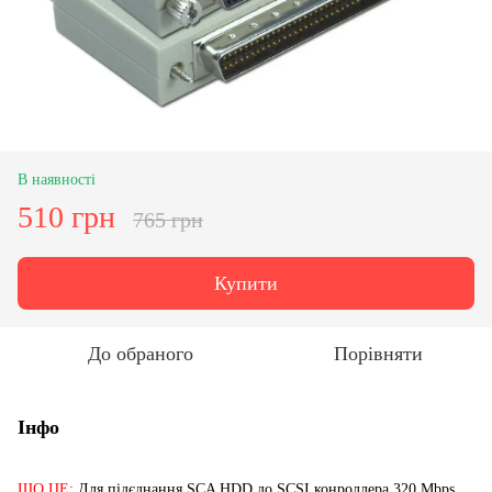
В наявності
510 грн
765 грн
Купити
До обраного
Порівняти
Інфо
ЩО ЦЕ:
Для підєднання SCA HDD до SCSI конроллера 320 Mbps