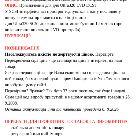
ОПИС:
Призначений для для Ultra320 LVD DCSI
У SCSI-інтерфейсі всі пристрої зєднуються в одну послідовну
шину і термінатор ставиться на кінці шини.
Для Ultra320 SCSI довжина шини може бути до 12 метрів (при
використанні виключно LVD-пристроїв).
ПУБЛІКАЦІЇ:
ПОЗИЦІЮВАННЯ
Насолоджуйтесь якістю не жертвуючи ціною.
Перевірте:
Перекреслена сіра ціна - це стандартна ціна в інтернеті на наш
товар.
Яскрава червона ціна - це Ваша економічна справедлива ціна на
цей товар, бо ми перші руки - прямі імпортери в Україну кожного
виробу на цьому сайті.
Перевірили? Вражає? Так було 33 роки поспіль, так буде і надалі.
Саме цей код виробу присутній в нашому асортименті товарів з 28.
9.2008.
Остання актуалізація ціни та наявності проведена 6. 8.2026
ПЕРЕВАГИ ДЛЯ ПРОЕКТНИХ ПОСТАВОК ТА ВИРОБНИЦТВА
--- стабільна доступність товару
--- регулярний власний імпорт