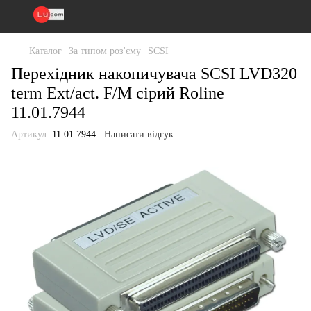
Каталог
За типом роз'єму
SCSI
Перехідник накопичувача SCSI LVD320
term Ext/act. F/M сірий Roline
11.01.7944
Артикул:
11.01.7944
Написати відгук