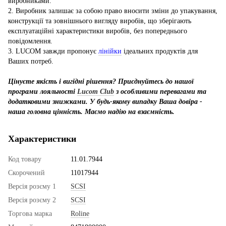
виробниками.
2. Виробник залишає за собою право вносити зміни до упакування,
конструкції та зовнішнього вигляду виробів, що зберігають
експлуатаційні характеристики виробів, без попереднього
повідомлення.
3. LUCOM завжди пропонує
лінійки
ідеальних продуктів для
Ваших потреб.
Цінуєте якість і вигідні рішення? Приєднуйтесь до нашої
програми лояльності
Lucom Club
з особливими перевагами та
додатковими знижками. У будь-якому випадку Ваша довіра -
наша головна цінність. Маємо надію на взаємність.
Характеристики
Код товару
11.01.7944
Скорочений
11017944
Версія розєму 1
SCSI
Версія розєму 2
SCSI
Торгова марка
Roline