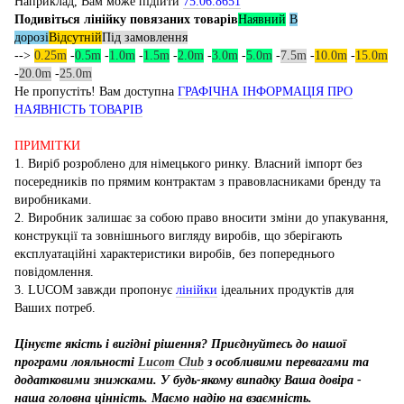
Наприклад, Вам може підійти
75.06.8651
Подивіться лінійку повязаних товарів
Наявний
В
дорозі
Відсутній
Під замовлення
-->
0.25m
-
0.5m
-
1.0m
-
1.5m
-
2.0m
-
3.0m
-
5.0m
-
7.5m
-
10.0m
-
15.0m
-
20.0m
-
25.0m
Не пропустіть! Вам доступна
ГРАФІЧНА ІНФОРМАЦІЯ ПРО
НАЯВНІСТЬ ТОВАРІВ
ПРИМІТКИ
1. Виріб розроблено для німецького ринку. Власний імпорт без
посередників по прямим контрактам з правовласниками бренду та
виробниками.
2. Виробник залишає за собою право вносити зміни до упакування,
конструкції та зовнішнього вигляду виробів, що зберігають
експлуатаційні характеристики виробів, без попереднього
повідомлення.
3. LUCOM завжди пропонує
лінійки
ідеальних продуктів для
Ваших потреб.
Цінуєте якість і вигідні рішення? Приєднуйтесь до нашої
програми лояльності
Lucom Club
з особливими перевагами та
додатковими знижками. У будь-якому випадку Ваша довіра -
наша головна цінність. Маємо надію на взаємність.