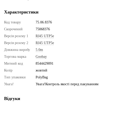
Характеристики
Код товару
75.06.8376
Скорочений
75068376
Версія розєму 1
RJ45 UTP5e
Версія розєму 2
RJ45 UTP5e
Довжина виробу
5.0m
Торгова марка
Goobay
Митний код
8544429091
Колір
жовтий
Тип упаковки
PolyBag
Увага!
Увага!Контроль якості перед пакуванням
Відгуки