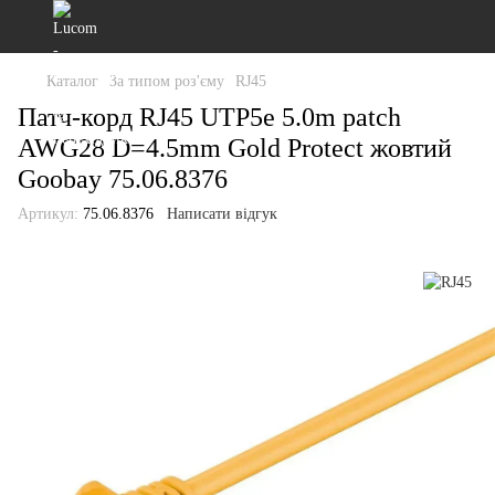
Каталог
За типом роз'єму
RJ45
Патч-корд RJ45 UTP5e 5.0m patch
AWG28 D=4.5mm Gold Protect жовтий
Goobay 75.06.8376
Артикул:
75.06.8376
Написати відгук