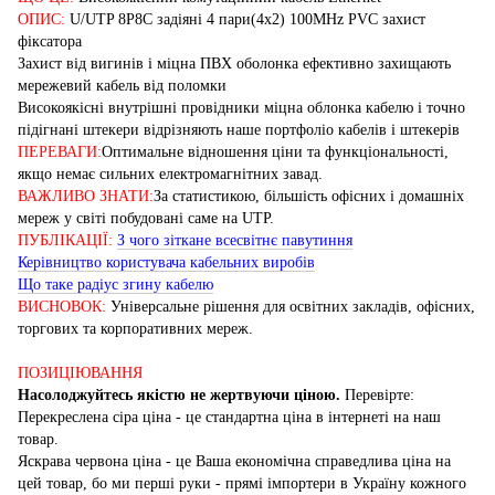
ОПИС:
U/UTP 8P8C задіяні 4 пари(4x2) 100MHz PVC захист
фіксатора
Захист від вигинів і міцна ПВХ оболонка ефективно захищають
мережевий кабель від поломки
Високоякісні внутрішні провідники міцна облонка кабелю і точно
підігнані штекери відрізняють наше портфоліо кабелів і штекерів
ПЕРЕВАГИ:
Оптимальне відношення ціни та функціональності,
якщо немає сильних електромагнітних завад.
ВАЖЛИВО ЗНАТИ:
За статистикою, більшість офісних і домашніх
мереж у світі побудовані саме на UTP.
ПУБЛІКАЦІЇ:
З чого зіткане всесвітнє павутиння
Керівництво користувача кабельних виробів
Що таке радіус згину кабелю
ВИСНОВОК:
Універсальне рішення для освітних закладів, офісних,
торгових та корпоративних мереж.
ПОЗИЦІЮВАННЯ
Насолоджуйтесь якістю не жертвуючи ціною.
Перевірте:
Перекреслена сіра ціна - це стандартна ціна в інтернеті на наш
товар.
Яскрава червона ціна - це Ваша економічна справедлива ціна на
цей товар, бо ми перші руки - прямі імпортери в Україну кожного