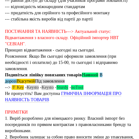
--- ранній доступ до складу (для учасників програми лояльності)
--- відповідність міжнародним стандартам
--- придатність для серійного та професійного монтажу
--- стабільна якість виробів від партії до партії
ПОСТАЧАННЯ ТА НАЯВНІСТЬ---> Актуальний статус:
Відвантаження з власного складу. Офіційний імпортер НВТ
"СЕВІАН".
Принцип відвантаження - сьогодні на сьогодні.
Розяснення: Якщо Ви сьогодні оформили замовлення (при
необхідності і оплатили) до 15-00, то сьогодні і відправимо
замовлення.
Подивіться лінійку повязаних товарів
Наявний
В
дорозі
Відсутній
Під замовлення
-->
/F Key
-
Keysto
-
Keysto
-
Sturdy
-
noTool
Не пропустіть! Вам доступна
ГРАФІЧНА ІНФОРМАЦІЯ ПРО
НАЯВНІСТЬ ТОВАРІВ
ПРИМІТКИ
1. Виріб розроблено для німецького ринку. Власний імпорт без
посередників по прямим контрактам з правовласниками бренду та
виробниками.
2. Виробник залишає за собою право вносити зміни до упакування,