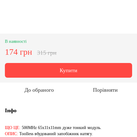
В наявності
174 грн
315 грн
Купити
До обраного
Порівняти
Інфо
ЩО ЦЕ:
500MHz 65x11x11mm дуже тонкий модуль.
ОПИС:
Toolless вбудований запобіжник натягу.