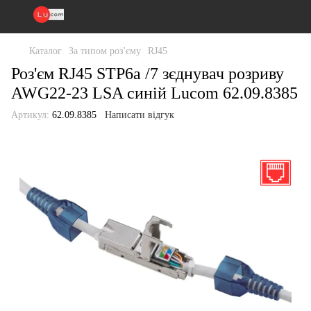
Каталог
За типом роз'єму
RJ45
Роз'єм RJ45 STP6a /7 зєднувач розриву
AWG22-23 LSA синій Lucom 62.09.8385
Артикул:
62.09.8385
Написати відгук