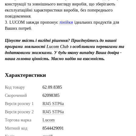
конструкції та зовнішнього вигляду виробів, що зберігають
експлуатаційні характеристики виробів, без попереднього
повідомлення.
3. LUCOM завжди пропонує
лінійки
ідеальних продуктів для
Ваших потреб.
Цінуєте якість і вигідні рішення? Приєднуйтесь до нашої
програми лояльності
Lucom Club
з особливими перевагами та
додатковими знижками. У будь-якому випадку Ваша довіра -
наша головна цінність. Маємо надію на взаємність.
Характеристики
Код товару
62.09.8385
Скорочений
62098385
Версія розєму 1
RJ45 STP6a
Версія розєму 2
RJ45 STP6a
Торгова марка
Lucom
Митний код
8544429091