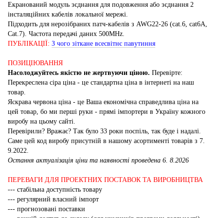
Екранований модуль зєднання для подовження або зєднання 2
інсталяційних кабелів локальної мережі.
Підходить для нерозібраних патч-кабелів з AWG22-26 (cat.6, cat6A,
Cat.7). Частота передачі даних 500MHz.
ПУБЛІКАЦІЇ:
З чого зіткане всесвітнє павутиння
ПОЗИЦІЮВАННЯ
Насолоджуйтесь якістю не жертвуючи ціною.
Перевірте:
Перекреслена сіра ціна - це стандартна ціна в інтернеті на наш
товар.
Яскрава червона ціна - це Ваша економічна справедлива ціна на
цей товар, бо ми перші руки - прямі імпортери в Україну кожного
виробу на цьому сайті.
Перевірили? Вражає? Так було 33 роки поспіль, так буде і надалі.
Саме цей код виробу присутній в нашому асортименті товарів з 7.
9.2022.
Остання актуалізація ціни та наявності проведена 6. 8.2026
ПЕРЕВАГИ ДЛЯ ПРОЕКТНИХ ПОСТАВОК ТА ВИРОБНИЦТВА
--- стабільна доступність товару
--- регулярний власний імпорт
--- прогнозовані поставки