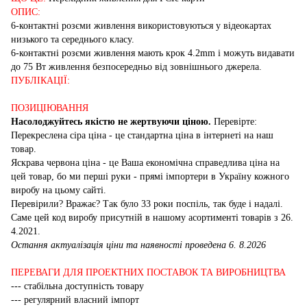
ОПИС:
6-контактні розєми живлення використовуються у відеокартах
низького та середнього класу.
6-контактні розєми живлення мають крок 4.2mm і можуть видавати
до 75 Вт живлення безпосередньо від зовнішнього джерела.
ПУБЛІКАЦІЇ:
ПОЗИЦІЮВАННЯ
Насолоджуйтесь якістю не жертвуючи ціною.
Перевірте:
Перекреслена сіра ціна - це стандартна ціна в інтернеті на наш
товар.
Яскрава червона ціна - це Ваша економічна справедлива ціна на
цей товар, бо ми перші руки - прямі імпортери в Україну кожного
виробу на цьому сайті.
Перевірили? Вражає? Так було 33 роки поспіль, так буде і надалі.
Саме цей код виробу присутній в нашому асортименті товарів з 26.
4.2021.
Остання актуалізація ціни та наявності проведена 6. 8.2026
ПЕРЕВАГИ ДЛЯ ПРОЕКТНИХ ПОСТАВОК ТА ВИРОБНИЦТВА
--- стабільна доступність товару
--- регулярний власний імпорт