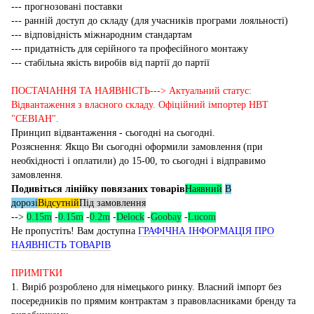
--- прогнозовані поставки
--- ранній доступ до складу (для учасників програми лояльності)
--- відповідність міжнародним стандартам
--- придатність для серійного та професійного монтажу
--- стабільна якість виробів від партії до партії
ПОСТАЧАННЯ ТА НАЯВНІСТЬ---> Актуальний статус:
Відвантаження з власного складу. Офіційний імпортер НВТ
"СЕВІАН".
Принцип відвантаження - сьогодні на сьогодні.
Розяснення: Якщо Ви сьогодні оформили замовлення (при
необхідності і оплатили) до 15-00, то сьогодні і відправимо
замовлення.
Подивіться лінійку повязаних товарів
Наявний
В
дорозі
Відсутній
Під замовлення
-->
0.15m
-
0.15m
-
0.2m
-
Delock
-
Goobay
-
Lucom
Не пропустіть! Вам доступна
ГРАФІЧНА ІНФОРМАЦІЯ ПРО
НАЯВНІСТЬ ТОВАРІВ
ПРИМІТКИ
1. Виріб розроблено для німецького ринку. Власний імпорт без
посередників по прямим контрактам з правовласниками бренду та