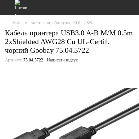
Каталог
Знято з виробництва
EOL-USB
Кабель принтера USB3.0 A-B M/M 0.5m
2xShielded AWG28 Cu UL-Certif.
чорний Goobay 75.04.5722
Артикул:
75.04.5722
Написати відгук