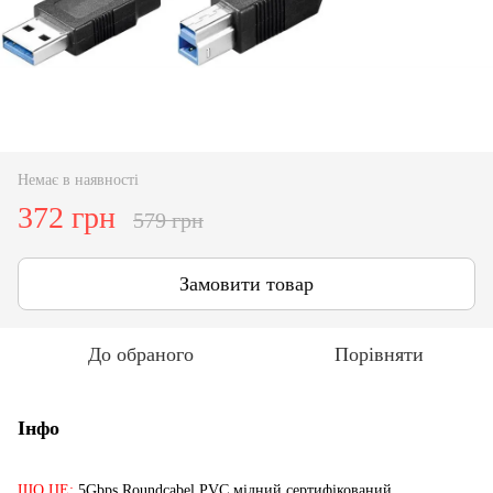
Немає в наявності
372 грн
579 грн
Замовити товар
До обраного
Порівняти
Інфо
ЩО ЦЕ:
5Gbps Roundcabel PVC мідний сертифікований