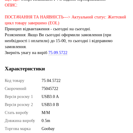
ОПИС:
ПОСТАЧАННЯ ТА НАЯВНІСТЬ---> Актуальний статус: Життєвий
цикл товару завершено (EOL)
Принцип відвантаження - сьогодні на сьогодні.
Розяснення: Якщо Ви сьогодні оформили замовлення (при
необхідності і оплатили) до 15-00, то сьогодні і відправимо
замовлення.
Зверніть увагу на виріб
75.09.5722
Характеристики
Код товару
75.04.5722
Скорочений
75045722
Версія розєму 1
USB3.0 A
Версія розєму 2
USB3.0 B
Стать виробу
M/M
Довжина виробу
0.5m
Торгова марка
Goobay